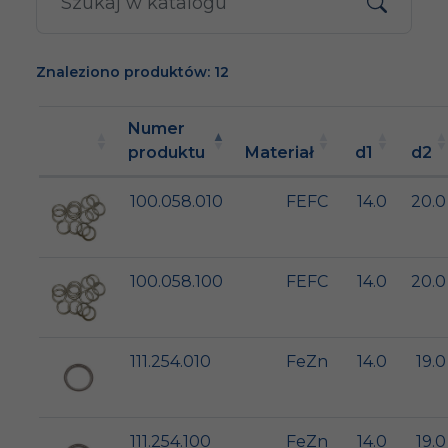
Znaleziono produktów: 12
Numer
produktu
Materiał
d1
d2
100.058.010
FEFC
14.0
20.0
100.058.100
FEFC
14.0
20.0
111.254.010
FeZn
14.0
19.0
111.254.100
FeZn
14.0
19.0