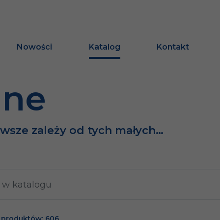
Nowości
Katalog
Kontakt
ine
awsze zależy od tych małych…
 produktów: 606