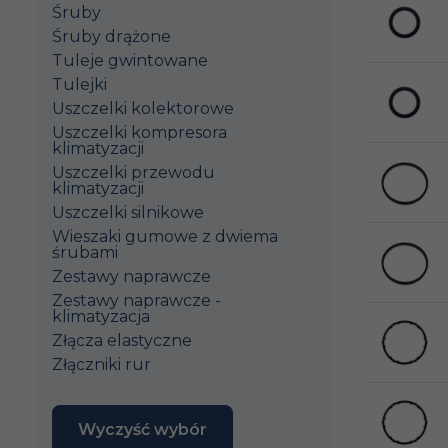
Śruby
Śruby drążone
Tuleje gwintowane
Tulejki
Uszczelki kolektorowe
Uszczelki kompresora
klimatyzacji
Uszczelki przewodu
klimatyzacji
Uszczelki silnikowe
Wieszaki gumowe z dwiema
śrubami
Zestawy naprawcze
Zestawy naprawcze -
klimatyzacja
Złącza elastyczne
Złączniki rur
Wyczyść wybór