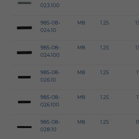
023.100
985-08-
M8
1.25
1
024.10
985-08-
M8
1.25
1
024.100
985-08-
M8
1.25
1
026.10
985-08-
M8
1.25
1
026.100
985-08-
M8
1.25
1
028.10