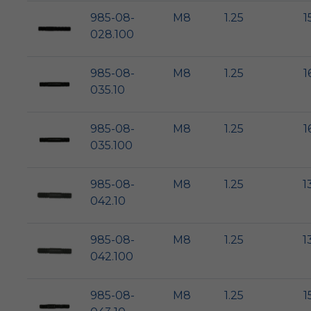
985-08-
M8
1.25
1
028.100
985-08-
M8
1.25
1
035.10
985-08-
M8
1.25
1
035.100
985-08-
M8
1.25
1
042.10
985-08-
M8
1.25
1
042.100
985-08-
M8
1.25
1