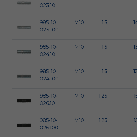
023.10
985-10-
M10
1.5
1
023.100
985-10-
M10
1.5
1
024.10
985-10-
M10
1.5
1
024.100
985-10-
M10
1.25
1
026.10
985-10-
M10
1.25
1
026.100