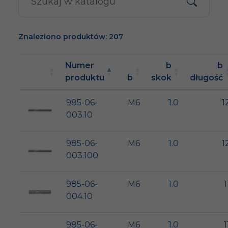
Znaleziono produktów: 207
Numer
b
b
produktu
b
skok
długość
985-06-
M6
1.0
1
003.10
985-06-
M6
1.0
1
003.100
985-06-
M6
1.0
1
004.10
985-06-
M6
1.0
1