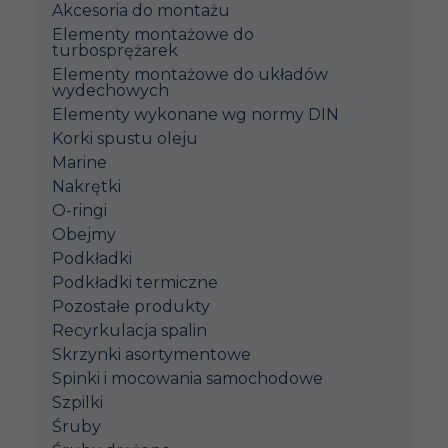
Akcesoria do montażu
Elementy montażowe do
turbosprężarek
Elementy montażowe do układów
wydechowych
Elementy wykonane wg normy DIN
Korki spustu oleju
Marine
Nakrętki
O-ringi
Obejmy
Podkładki
Podkładki termiczne
Pozostałe produkty
Recyrkulacja spalin
Skrzynki asortymentowe
Spinki i mocowania samochodowe
Szpilki
Śruby