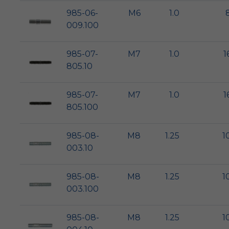
985-06-
M6
1.0
009.100
985-07-
M7
1.0
1
805.10
985-07-
M7
1.0
1
805.100
985-08-
M8
1.25
1
003.10
985-08-
M8
1.25
1
003.100
985-08-
M8
1.25
1