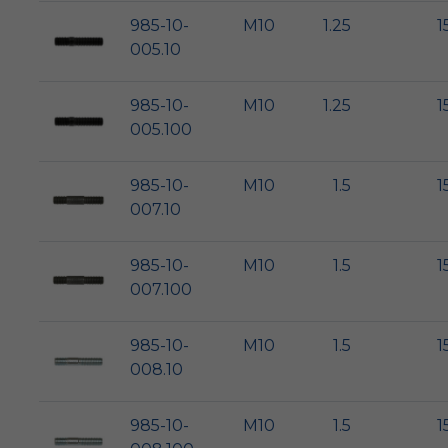
985-10-
M10
1.25
1
005.10
985-10-
M10
1.25
1
005.100
985-10-
M10
1.5
1
007.10
985-10-
M10
1.5
1
007.100
985-10-
M10
1.5
1
008.10
985-10-
M10
1.5
1