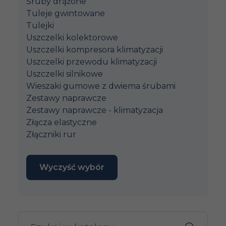
Śruby drążone
Tuleje gwintowane
Tulejki
Uszczelki kolektorowe
Uszczelki kompresora klimatyzacji
Uszczelki przewodu klimatyzacji
Uszczelki silnikowe
Wieszaki gumowe z dwiema śrubami
Zestawy naprawcze
Zestawy naprawcze - klimatyzacja
Złącza elastyczne
Złączniki rur
Wyczyść wybór