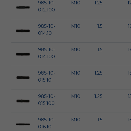
985-10-
M10
1.25
1
012.100
985-10-
M10
1.5
1
014.10
985-10-
M10
1.5
1
014.100
985-10-
M10
1.25
1
015.10
985-10-
M10
1.25
1
015.100
985-10-
M10
1.5
1
016.10