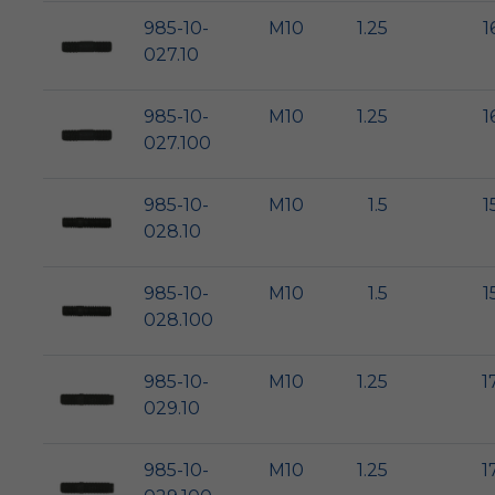
985-10-
M10
1.25
1
027.10
985-10-
M10
1.25
1
027.100
985-10-
M10
1.5
1
028.10
985-10-
M10
1.5
1
028.100
985-10-
M10
1.25
1
029.10
985-10-
M10
1.25
1