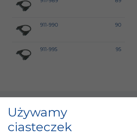
911-989
89
911-990
90
911-995
95
Używamy
ciasteczek
Fischer Automotive Sp. z o.o. Sp. k.