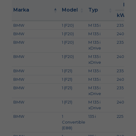
Moc
Marka
Model
Typ
kW
BMW
1 (F20)
M 135 i
235
3
BMW
1 (F20)
M 135 i
240
3
BMW
1 (F20)
M 135 i
235
3
xDrive
BMW
1 (F20)
M 135 i
240
3
xDrive
BMW
1 (F21)
M 135 i
235
3
BMW
1 (F21)
M 135 i
240
3
BMW
1 (F21)
M 135 i
235
3
xDrive
BMW
1 (F21)
M 135 i
240
3
xDrive
BMW
1
135 i
225
3
Convertible
(E88)