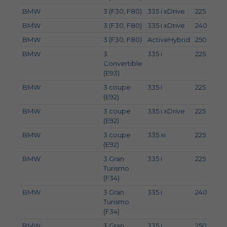
BMW
3 (F30, F80)
335 i xDrive
225
3
BMW
3 (F30, F80)
335 i xDrive
240
3
BMW
3 (F30, F80)
ActiveHybrid
250
3
BMW
3
335 i
225
3
Convertible
(E93)
BMW
3 coupe
335 i
225
3
(E92)
BMW
3 coupe
335 i xDrive
225
3
(E92)
BMW
3 coupe
335 xi
225
3
(E92)
BMW
3 Gran
335 i
225
3
Turismo
(F34)
BMW
3 Gran
335 i
240
3
Turismo
(F34)
BMW
3 Gran
335 i
250
3