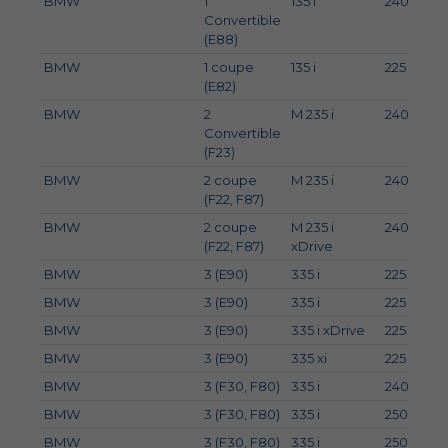
BMW
1
135 i
240
3
Convertible
(E88)
BMW
1 coupe
135 i
225
3
(E82)
BMW
2
M 235 i
240
3
Convertible
(F23)
BMW
2 coupe
M 235 i
240
3
(F22, F87)
BMW
2 coupe
M 235 i
240
3
(F22, F87)
xDrive
BMW
3 (E90)
335 i
225
3
BMW
3 (E90)
335 i
225
3
BMW
3 (E90)
335 i xDrive
225
3
BMW
3 (E90)
335 xi
225
3
BMW
3 (F30, F80)
335 i
240
3
BMW
3 (F30, F80)
335 i
250
3
BMW
3 (F30, F80)
335 i
250
3