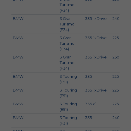
Turismo
(F34)
BMW
3 Gran
335 i xDrive
240
3
Turismo
(F34)
BMW
3 Gran
335 i xDrive
225
3
Turismo
(F34)
BMW
3 Gran
335 i xDrive
250
3
Turismo
(F34)
BMW
3 Touring
335 i
225
3
(E91)
BMW
3 Touring
335 i xDrive
225
3
(E91)
BMW
3 Touring
335 xi
225
3
(E91)
BMW
3 Touring
335 i
240
3
(F31)