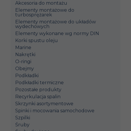
Akcesoria do montażu
Elementy montażowe do
turbosprężarek
Elementy montażowe do układów
wydechowych
Elementy wykonane wg normy DIN
Korki spustu oleju
Marine
Nakrętki
O-ringi
Obejmy
Podkładki
Podkładki termiczne
Pozostałe produkty
Recyrkulacja spalin
Skrzynki asortymentowe
Spinki i mocowania samochodowe
Szpilki
Śruby