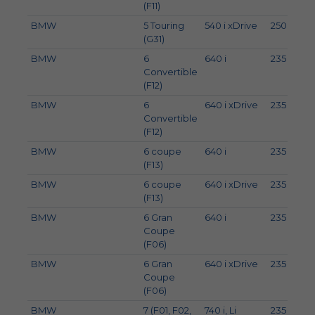
(F11)
BMW
5 Touring
540 i xDrive
250
3
(G31)
BMW
6
640 i
235
3
Convertible
(F12)
BMW
6
640 i xDrive
235
3
Convertible
(F12)
BMW
6 coupe
640 i
235
3
(F13)
BMW
6 coupe
640 i xDrive
235
3
(F13)
BMW
6 Gran
640 i
235
3
Coupe
(F06)
BMW
6 Gran
640 i xDrive
235
3
Coupe
(F06)
BMW
7 (F01, F02,
740 i, Li
235
3