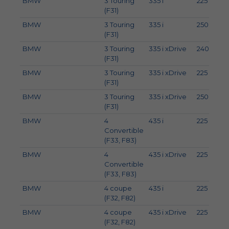
BMW
3 Touring
335 i
225
3
(F31)
BMW
3 Touring
335 i
250
3
(F31)
BMW
3 Touring
335 i xDrive
240
3
(F31)
BMW
3 Touring
335 i xDrive
225
3
(F31)
BMW
3 Touring
335 i xDrive
250
3
(F31)
BMW
4
435 i
225
3
Convertible
(F33, F83)
BMW
4
435 i xDrive
225
3
Convertible
(F33, F83)
BMW
4 coupe
435 i
225
3
(F32, F82)
BMW
4 coupe
435 i xDrive
225
3
(F32, F82)