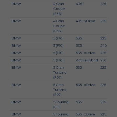
BMW
4 Gran
435 i
225
3
Coupe
(F36)
BMW
4 Gran
435 i xDrive
225
3
Coupe
(F36)
BMW
5 (F10)
535 i
225
3
BMW
5 (F10)
535 i
240
3
BMW
5 (F10)
535 i xDrive
225
3
BMW
5 (F10)
ActiveHybrid
250
3
BMW
5 Gran
535 i
225
3
Turismo
(F07)
BMW
5 Gran
535 i xDrive
225
3
Turismo
(F07)
BMW
5 Touring
535 i
225
3
(F11)
BMW
5 Touring
535 i xDrive
225
3