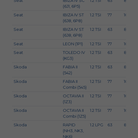
Seat
IBIZA IV SC
1.2 TSI
63
86
(6J1, 6P5)
Seat
IBIZA IV ST
1.2 TSI
77
105
(6J8, 6P8)
Seat
IBIZA IV ST
1.2 TSI
63
86
(6J8, 6P8)
Seat
LEON (1P1)
1.2 TSI
77
105
Seat
TOLEDO IV
1.2 TSI
63
86
(KG3)
Skoda
FABIA II
1.2 TSI
63
86
(542)
Skoda
FABIA II
1.2 TSI
77
105
Combi (545)
Skoda
OCTAVIA II
1.2 TSI
77
105
(1Z3)
Skoda
OCTAVIA II
1.2 TSI
77
105
Combi (1Z5)
Skoda
RAPID
1.2 LPG
63
86
(NH3, NK3,
NK6)