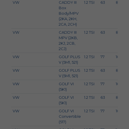
VW
CADDY III
1.2 TSI
63
86
Box
Body/MPV
(2KA, 2KH,
2CA, 2CH)
VW
CADDY III
1.2 TSI
63
86
MPV (2KB,
2KJ, 2CB,
2CJ)
VW
GOLF PLUS
1.2 TSI
77
105
V (5M1, 521)
VW
GOLF PLUS
1.2 TSI
63
86
V (5M1, 521)
VW
GOLF VI
1.2 TSI
77
105
(5K1)
VW
GOLF VI
1.2 TSI
63
86
(5K1)
VW
GOLF VI
1.2 TSI
77
105
Convertible
(517)