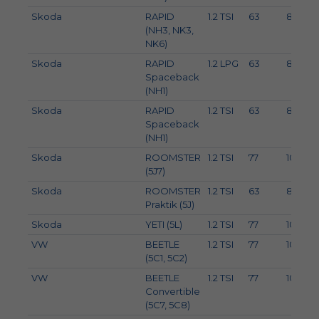
Skoda
RAPID
1.2 TSI
63
86
(NH3, NK3,
NK6)
Skoda
RAPID
1.2 LPG
63
86
Spaceback
(NH1)
Skoda
RAPID
1.2 TSI
63
86
Spaceback
(NH1)
Skoda
ROOMSTER
1.2 TSI
77
105
(5J7)
Skoda
ROOMSTER
1.2 TSI
63
86
Praktik (5J)
Skoda
YETI (5L)
1.2 TSI
77
105
VW
BEETLE
1.2 TSI
77
105
(5C1, 5C2)
VW
BEETLE
1.2 TSI
77
105
Convertible
(5C7, 5C8)