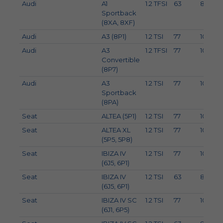
Audi
A1
1.2 TFSI
63
86
Sportback
(8XA, 8XF)
Audi
A3 (8P1)
1.2 TSI
77
105
Audi
A3
1.2 TFSI
77
105
Convertible
(8P7)
Audi
A3
1.2 TSI
77
105
Sportback
(8PA)
Seat
ALTEA (5P1)
1.2 TSI
77
105
Seat
ALTEA XL
1.2 TSI
77
105
(5P5, 5P8)
Seat
IBIZA IV
1.2 TSI
77
105
(6J5, 6P1)
Seat
IBIZA IV
1.2 TSI
63
86
(6J5, 6P1)
Seat
IBIZA IV SC
1.2 TSI
77
105
(6J1, 6P5)