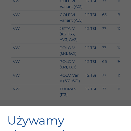
VW
GOLF VI
1.2 TSI
77
105
Variant (AJ5)
VW
GOLF VI
1.2 TSI
63
86
Variant (AJ5)
VW
JETTA IV
1.2 TSI
77
105
(162, 163,
AV3, AV2)
VW
POLO V
1.2 TSI
77
105
(6R1, 6C1)
VW
POLO V
1.2 TSI
66
90
(6R1, 6C1)
VW
POLO Van
1.2 TSi
77
105
V (6R1, 6C1)
VW
TOURAN
1.2 TSI
77
105
(1T3)
Używamy