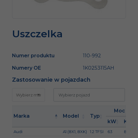
Uszczelka
Numer produktu
110-992
Numery OE
1K0253115AH
Zastosowanie w pojazdach
Moc
Marka
Model
Typ
kW
KM
Audi
A1 (8X1, 8XK)
1.2 TFSI
63
86