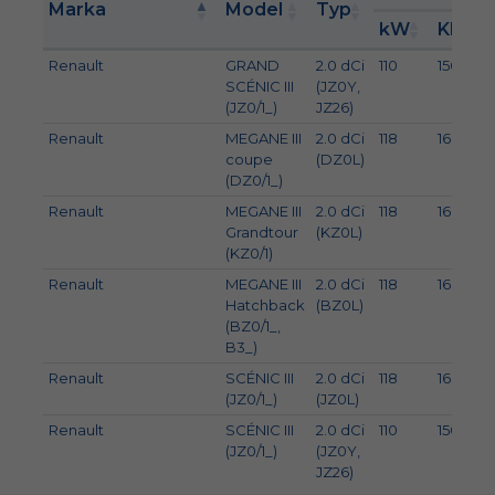
Marka
Model
Typ
kW
KM
Renault
GRAND
2.0 dCi
110
150
SCÉNIC III
(JZ0Y,
(JZ0/1_)
JZ26)
Renault
MEGANE III
2.0 dCi
118
160
coupe
(DZ0L)
(DZ0/1_)
Renault
MEGANE III
2.0 dCi
118
160
Grandtour
(KZ0L)
(KZ0/1)
Renault
MEGANE III
2.0 dCi
118
160
Hatchback
(BZ0L)
(BZ0/1_,
B3_)
Renault
SCÉNIC III
2.0 dCi
118
160
(JZ0/1_)
(JZ0L)
Renault
SCÉNIC III
2.0 dCi
110
150
(JZ0/1_)
(JZ0Y,
JZ26)