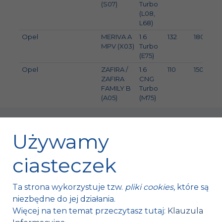
(S07)
Turbo
(L08,
L68)
Opel
MERIVA A
1.6
132
180
MPV (X03)
Turbo
(E75)
Opel
ZAFIRA /
1.6
110
150
ZAFIRA
CNG
FAMILY B
Turbo
(A05)
(M75)
Używamy
ciasteczek
Fischer Automotive Sp. z o.o. Sp. k.
Ta strona wykorzystuje tzw.
pliki cookies
, które są
Mroczków 4a,
niezbędne do jej działania.
26-120 Bliżyn, Polska
Więcej na ten temat przeczytasz tutaj:
Klauzula