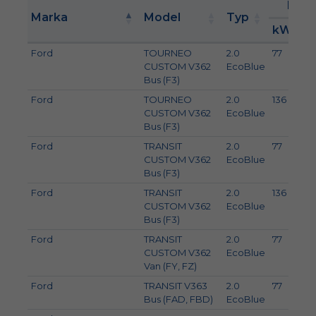
Moc
Marka
Model
Typ
kW
Ford
TOURNEO
2.0
77
1
CUSTOM V362
EcoBlue
Bus (F3)
Ford
TOURNEO
2.0
136
1
CUSTOM V362
EcoBlue
Bus (F3)
Ford
TRANSIT
2.0
77
1
CUSTOM V362
EcoBlue
Bus (F3)
Ford
TRANSIT
2.0
136
1
CUSTOM V362
EcoBlue
Bus (F3)
Ford
TRANSIT
2.0
77
1
CUSTOM V362
EcoBlue
Van (FY, FZ)
Ford
TRANSIT V363
2.0
77
1
Bus (FAD, FBD)
EcoBlue