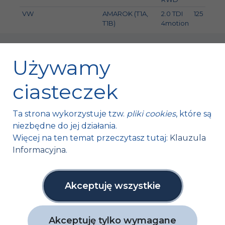
VW
AMAROK (T1A,
2.0 TDI
125
1
T1B)
4motion
Używamy
ciasteczek
Fischer Automotive Sp. z o.o. Sp. k.
Ta strona wykorzystuje tzw.
pliki cookies
, które są
Mroczków 4a,
niezbędne do jej działania.
26-120 Bliżyn, Polska
Więcej na ten temat przeczytasz tutaj:
Klauzula
Informacyjna
.
tel. +48 41 254 12 66
fax. +48 41 254 11 95
info@fa1.pl
Akceptuję wszystkie
NIP: 6631761591
Akceptuję tylko wymagane