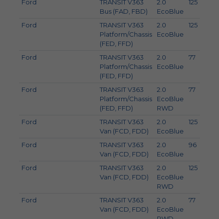
Ford
TRANSIT V363
2.0
125
1
Bus (FAD, FBD)
EcoBlue
Ford
TRANSIT V363
2.0
125
1
Platform/Chassis
EcoBlue
(FED, FFD)
Ford
TRANSIT V363
2.0
77
1
Platform/Chassis
EcoBlue
(FED, FFD)
Ford
TRANSIT V363
2.0
77
1
Platform/Chassis
EcoBlue
(FED, FFD)
RWD
Ford
TRANSIT V363
2.0
125
1
Van (FCD, FDD)
EcoBlue
Ford
TRANSIT V363
2.0
96
1
Van (FCD, FDD)
EcoBlue
Ford
TRANSIT V363
2.0
125
1
Van (FCD, FDD)
EcoBlue
RWD
Ford
TRANSIT V363
2.0
77
1
Van (FCD, FDD)
EcoBlue
RWD