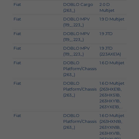
Fiat
DOBLO Cargo
2.0 D
99
(263_)
Multijet
Fiat
DOBLO MPV
1.9 D Multijet
88
(119_, 223_)
Fiat
DOBLO MPV
1.9 JTD
77
(119_, 223_)
Fiat
DOBLO MPV
1.9 JTD
74
(119_, 223_)
(223AXE1A)
Fiat
DOBLO
1.6 D Multijet
66
Platform/Chassis
(263_)
Fiat
DOBLO
1.6 D Multijet
74
Platform/Chassis
(263HXE1B,
(263_)
263HXS1B,
263HXY1B,
263YXE1B,...
Fiat
DOBLO
1.6 D Multijet
88
Platform/Chassis
(263HXN1B,
(263_)
263YXN1B,
263HXV1B,