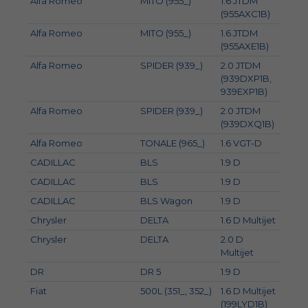
Alfa Romeo
MITO (955_)
1.6 JTDM
88
(955AXC1B)
Alfa Romeo
MITO (955_)
1.6 JTDM
85
(955AXE1B)
Alfa Romeo
SPIDER (939_)
2.0 JTDM
125
(939DXP1B,
939EXP1B)
Alfa Romeo
SPIDER (939_)
2.0 JTDM
120
(939DXQ1B)
Alfa Romeo
TONALE (965_)
1.6 VGT-D
96
CADILLAC
BLS
1.9 D
110
CADILLAC
BLS
1.9 D
132
CADILLAC
BLS Wagon
1.9 D
132
Chrysler
DELTA
1.6 D Multijet
88
Chrysler
DELTA
2.0 D
121
Multijet
DR
DR 5
1.9 D
88
Fiat
500L (351_, 352_)
1.6 D Multijet
77
(199LYD1B)