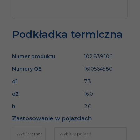
Podkładka termiczna
Numer produktu
102.839.100
Numery OE
1610564580
d1
7.3
d2
16.0
h
2.0
Zastosowanie w pojazdach