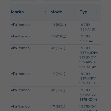
M
Marka
Model
Typ
kW
Alfa Romeo
145 (930_)
1.9 JTD
77
(930.A4B)
Alfa Romeo
146 (930_)
1.9 JTD
77
(930.B4B)
Alfa Romeo
147 (937_)
1.9 JTD
85
(937.AXD1A,
937.BXD1A,
937.AXV1A,
937.BXB1A,...
Alfa Romeo
147 (937_)
1.9 JTD
74
(937.AXF1A,
937.BXF1A)
Alfa Romeo
147 (937_)
1.9 JTD
81
(937AXD1A,
937BXD1A)
Alfa Romeo
147 (937_)
1.9 JTD 16V
103