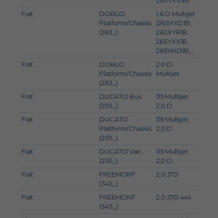
263YXV1B)
Fiat
DOBLO
1.6 D Multijet
77
Platform/Chassis
(263YXD1B,
(263_)
263XYR1B,
263YXX1B,
263HXD1B,...
Fiat
DOBLO
2.0 D
99
Platform/Chassis
Multijet
(263_)
Fiat
DUCATO Bus
115 Multijet
85
(250_)
2,0 D
Fiat
DUCATO
115 Multijet
85
Platform/Chassis
2,0 D
(250_)
Fiat
DUCATO Van
115 Multijet
85
(250_)
2,0 D
Fiat
FREEMONT
2.0 JTD
120
(345_)
Fiat
FREEMONT
2.0 JTD 4x4
120
(345_)