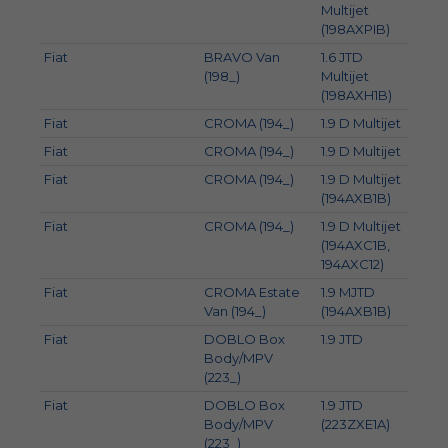
Multijet
(198AXPIB)
Fiat
BRAVO Van
1.6 JTD
77
(198_)
Multijet
(198AXH1B)
Fiat
CROMA (194_)
1.9 D Multijet
85
Fiat
CROMA (194_)
1.9 D Multijet
100
Fiat
CROMA (194_)
1.9 D Multijet
88
(194AXB1B)
Fiat
CROMA (194_)
1.9 D Multijet
110
(194AXC1B,
194AXC12)
Fiat
CROMA Estate
1.9 MJTD
88
Van (194_)
(194AXB1B)
Fiat
DOBLO Box
1.9 JTD
77
Body/MPV
(223_)
Fiat
DOBLO Box
1.9 JTD
74
Body/MPV
(223ZXE1A)
(223_)