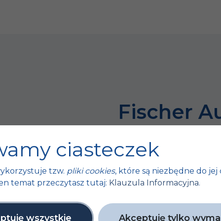
Fischer A
bo sukces 
amy ciasteczek
tych małyc
ykorzystuje tzw.
pliki cookies
, które są niezbędne do jej 
ty
en temat przeczytasz tutaj:
Klauzula Informacyjna
.
Unijne
ptuję wszystkie
Akceptuję tylko wym