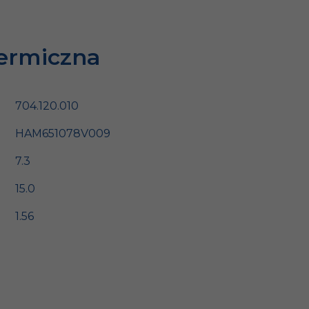
ermiczna
704.120.010
HAM651078V009
7.3
15.0
1.56