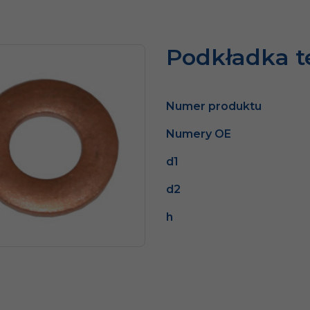
Podkładka t
Numer produktu
Numery OE
d1
d2
h