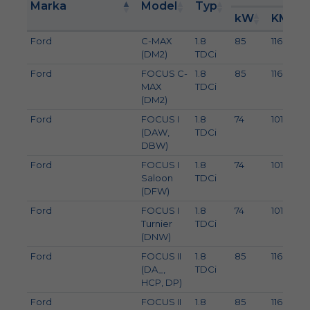
Marka
Model
Typ
kW
KM
Ford
C-MAX
1.8
85
116
(DM2)
TDCi
Ford
FOCUS C-
1.8
85
116
MAX
TDCi
(DM2)
Ford
FOCUS I
1.8
74
101
(DAW,
TDCi
DBW)
Ford
FOCUS I
1.8
74
101
Saloon
TDCi
(DFW)
Ford
FOCUS I
1.8
74
101
Turnier
TDCi
(DNW)
Ford
FOCUS II
1.8
85
116
(DA_,
TDCi
HCP, DP)
Ford
FOCUS II
1.8
85
116