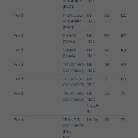
IV Turnier
TDCi
(BA7)
Ford
MONDEO
1.8
92
125
IV Turnier
TDCi
(BA7)
Ford
S-MAX
1.8
92
125
(WA6)
TDCi
Ford
S-MAX
1.8
74
101
(WA6)
TDCi
Ford
TOURNEO
1.8
66
90
CONNECT
TDCi
Ford
TOURNEO
1.8
81
110
CONNECT
TDCi
Ford
TOURNEO
1.8
55
75
CONNECT
TDCi
/TDDi
/DI
Ford
TRANSIT
1.8 Di
55
75
CONNECT
(P65_,
P70_,