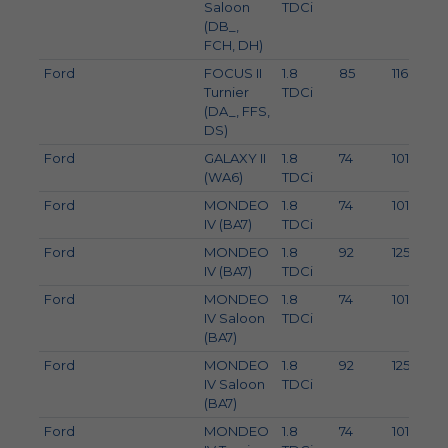
Saloon
TDCi
(DB_,
FCH, DH)
Ford
FOCUS II
1.8
85
116
Turnier
TDCi
(DA_, FFS,
DS)
Ford
GALAXY II
1.8
74
101
(WA6)
TDCi
Ford
MONDEO
1.8
74
101
IV (BA7)
TDCi
Ford
MONDEO
1.8
92
125
IV (BA7)
TDCi
Ford
MONDEO
1.8
74
101
IV Saloon
TDCi
(BA7)
Ford
MONDEO
1.8
92
125
IV Saloon
TDCi
(BA7)
Ford
MONDEO
1.8
74
101