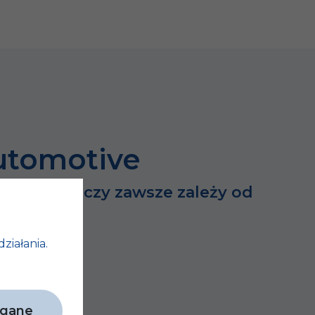
utomotive
dużych rzeczy zawsze zależy od
h…
działania.
agane