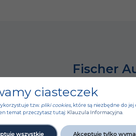
Fischer A
bo sukces 
amy ciasteczek
tych małyc
ykorzystuje tzw.
pliki cookies
, które są niezbędne do jej 
ty
en temat przeczytasz tutaj:
Klauzula Informacyjna
.
Unijne
ptuję wszystkie
Akceptuję tylko wym