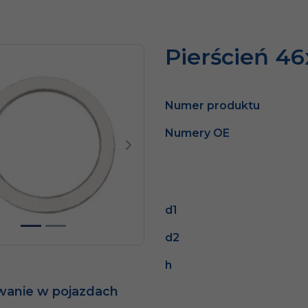
Pierścień 4
Numer produktu
Numery OE
dni
Następny
d1
d2
h
wanie w pojazdach