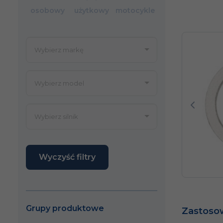
osobowy
użytkowy
motocykle
Poprze
Wyczyść filtry
Grupy produktowe
Zastoso