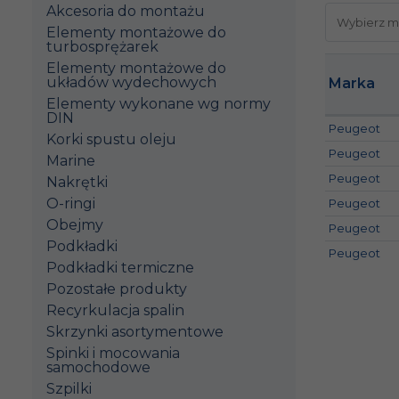
Akcesoria do montażu
Elementy montażowe do
turbosprężarek
Elementy montażowe do
układów wydechowych
Marka
Elementy wykonane wg normy
DIN
Peugeot
Korki spustu oleju
Peugeot
Marine
Peugeot
Nakrętki
O-ringi
Peugeot
Obejmy
Peugeot
Podkładki
Peugeot
Podkładki termiczne
Pozostałe produkty
Recyrkulacja spalin
Skrzynki asortymentowe
Spinki i mocowania
samochodowe
Szpilki