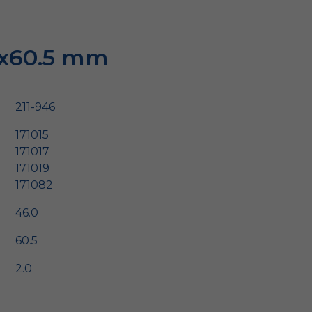
6x60.5 mm
211-946
171015
171017
171019
171082
46.0
60.5
2.0