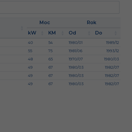
Moc
Rok
kW
KM
Od
Do
40
54
1980/01
1989/12
55
75
1981/06
1993/12
48
65
1970/07
1980/03
49
67
1980/03
1982/07
49
67
1980/03
1982/07
49
67
1980/03
1982/07