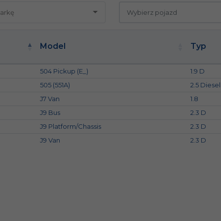
Model
Typ
504 Pickup (E_)
1.9 D
505 (551A)
2.5 Diesel
J7 Van
1.8
J9 Bus
2.3 D
J9 Platform/Chassis
2.3 D
J9 Van
2.3 D