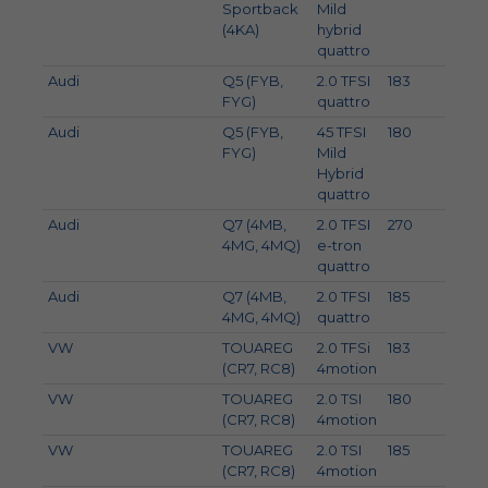
Sportback
Mild
(4KA)
hybrid
quattro
Audi
Q5 (FYB,
2.0 TFSI
183
249
FYG)
quattro
Audi
Q5 (FYB,
45 TFSI
180
245
FYG)
Mild
Hybrid
quattro
Audi
Q7 (4MB,
2.0 TFSI
270
367
4MG, 4MQ)
e-tron
quattro
Audi
Q7 (4MB,
2.0 TFSI
185
252
4MG, 4MQ)
quattro
VW
TOUAREG
2.0 TFSi
183
249
(CR7, RC8)
4motion
VW
TOUAREG
2.0 TSI
180
245
(CR7, RC8)
4motion
VW
TOUAREG
2.0 TSI
185
252
(CR7, RC8)
4motion