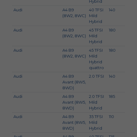
Hybrid
Audi
A4 B9
40 TFSI
140
190
(8W2, 8WC)
Mild
Hybrid
Audi
A4 B9
45 TFSI
180
245
(8W2, 8WC)
Mild
Hybrid
Audi
A4 B9
45 TFSI
180
245
(8W2, 8WC)
Mild
Hybrid
quattro
Audi
A4 B9
2.0 TFSI
140
190
Avant (8W5,
8WD)
Audi
A4 B9
2.0 TFSI
185
252
Avant (8W5,
Mild
8WD)
Hybrid
Audi
A4 B9
35 TFSI
110
150
Avant (8W5,
Mild
8WD)
Hybrid
Audi
A4 B9
40 TFSI
125
170