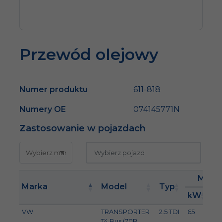
Przewód olejowy
Numer produktu
611-818
Numery OE
074145771N
Zastosowanie w pojazdach
Moc
Marka
Model
Typ
kW
K
VW
TRANSPORTER
2.5 TDI
65
8
T4 Bus (70B,