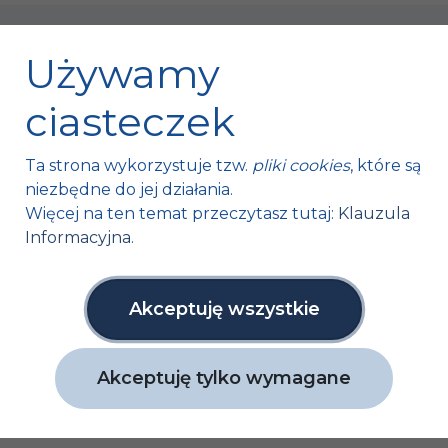
Używamy
ciasteczek
Fischer Automotive Sp. z o.o. Sp. k.
Ta strona wykorzystuje tzw.
pliki cookies
, które są
Mroczków 4a,
niezbędne do jej działania.
26-120 Bliżyn, Polska
Więcej na ten temat przeczytasz tutaj:
Klauzula
Informacyjna
.
tel. +48 41 254 12 66
fax. +48 41 254 11 95
info@fa1.pl
Akceptuję wszystkie
NIP: 6631761591
Akceptuję tylko wymagane
Copyright ©
Fischer Automotive
2026