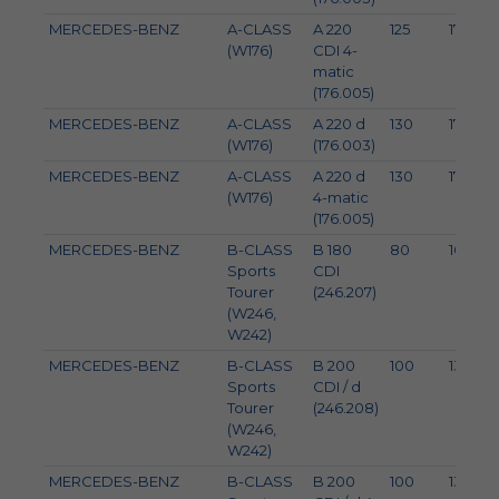
MERCEDES-BENZ
A-CLASS
A 220
125
170
(W176)
CDI 4-
matic
(176.005)
MERCEDES-BENZ
A-CLASS
A 220 d
130
177
(W176)
(176.003)
MERCEDES-BENZ
A-CLASS
A 220 d
130
177
(W176)
4-matic
(176.005)
MERCEDES-BENZ
B-CLASS
B 180
80
109
Sports
CDI
Tourer
(246.207)
(W246,
W242)
MERCEDES-BENZ
B-CLASS
B 200
100
136
Sports
CDI / d
Tourer
(246.208)
(W246,
W242)
MERCEDES-BENZ
B-CLASS
B 200
100
136