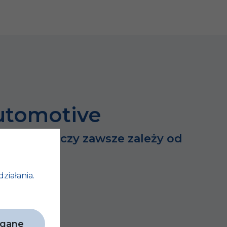
utomotive
dużych rzeczy zawsze zależy od
h…
działania.
agane