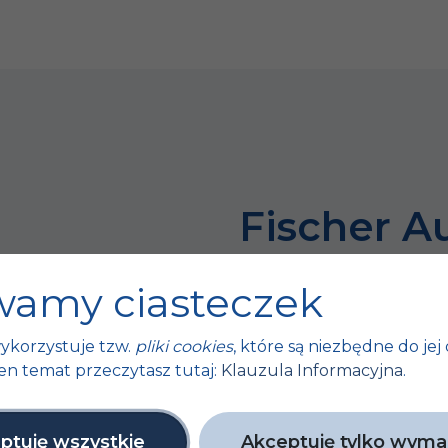
Fischer A
bo sukces 
amy ciasteczek
tych małyc
ykorzystuje tzw.
pliki cookies
, które są niezbędne do jej 
ty
en temat przeczytasz tutaj:
Klauzula Informacyjna
.
Unijne
ptuję wszystkie
Akceptuję tylko wym