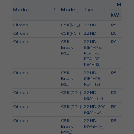
Moc
Marka
Model
Typ
kW
K
Citroen
C5 II (RC_)
2.2 HDi
125
170
Citroen
C5 II (RC_)
2.2 HDi
120
163
Citroen
C5 II
2.2 HDi
120
163
Break
(RE4HPE,
(RE_)
RE4HP2,
RE4HRE,
RE4HR2)
Citroen
C5 II
2.2 HDi
125
170
Break
(RE4HTE,
(RE_)
RE4HT2)
Citroen
C5 III (RD_)
2.2 HDi
125
170
(RD4HTH)
Citroen
C5 III (RD_)
2.2 HDi 200
150
204
(RD4HLA)
Citroen
C5 III
2.2 HDi
125
170
Break
(RW4HTH)
(RW_)