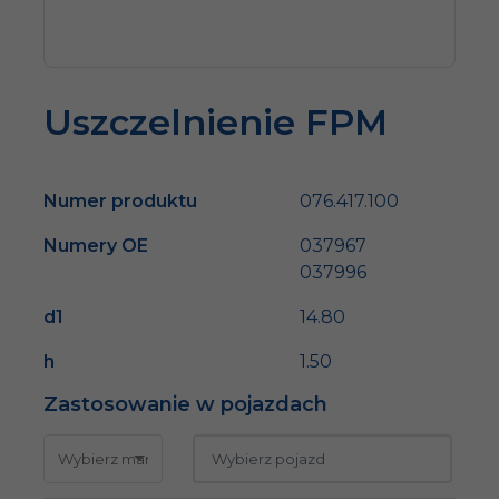
Uszczelnienie FPM
Numer produktu
076.417.100
Numery OE
037967
037996
d1
14.80
h
1.50
Zastosowanie w pojazdach