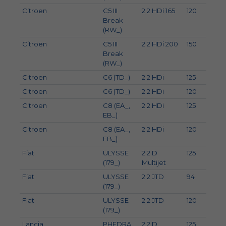
Citroen
C5 III
2.2 HDi 165
120
163
Break
(RW_)
Citroen
C5 III
2.2 HDi 200
150
204
Break
(RW_)
Citroen
C6 (TD_)
2.2 HDi
125
170
Citroen
C6 (TD_)
2.2 HDi
120
163
Citroen
C8 (EA_,
2.2 HDi
125
170
EB_)
Citroen
C8 (EA_,
2.2 HDi
120
163
EB_)
Fiat
ULYSSE
2.2 D
125
170
(179_)
Multijet
Fiat
ULYSSE
2.2 JTD
94
128
(179_)
Fiat
ULYSSE
2.2 JTD
120
163
(179_)
Lancia
PHEDRA
2.2 D
125
170