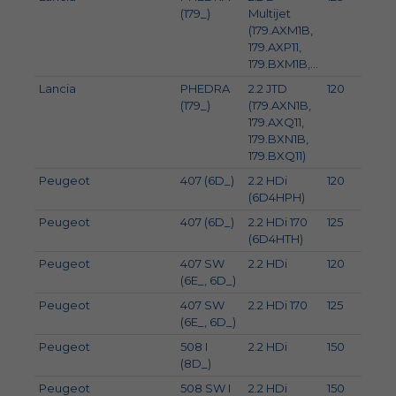
(179_)
Multijet
(179.AXM1B,
179.AXP11,
179.BXM1B,...
Lancia
PHEDRA
2.2 JTD
120
163
(179_)
(179.AXN1B,
179.AXQ11,
179.BXN1B,
179.BXQ11)
Peugeot
407 (6D_)
2.2 HDi
120
163
(6D4HPH)
Peugeot
407 (6D_)
2.2 HDi 170
125
170
(6D4HTH)
Peugeot
407 SW
2.2 HDi
120
163
(6E_, 6D_)
Peugeot
407 SW
2.2 HDi 170
125
170
(6E_, 6D_)
Peugeot
508 I
2.2 HDi
150
204
(8D_)
Peugeot
508 SW I
2.2 HDi
150
204