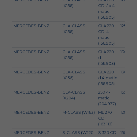
(X156)
CDI / d 4-
matic
(156.905)
MERCEDES-BENZ
GLA-CLASS
GLA 220
125
(X156)
CDI 4-
matic
(156.905)
MERCEDES-BENZ
GLA-CLASS
GLA 220
130
(X156)
d
(156.903)
MERCEDES-BENZ
GLA-CLASS
GLA 220
130
(X156)
d 4-matic
(156.905)
MERCEDES-BENZ
GLK-CLASS
250 4-
155
(X204)
matic
(204.937)
MERCEDES-BENZ
M-CLASS (W163)
ML 270
120
CDI
(163.113)
MERCEDES-BENZ
S-CLASS (W220,
S 320 CDI
150