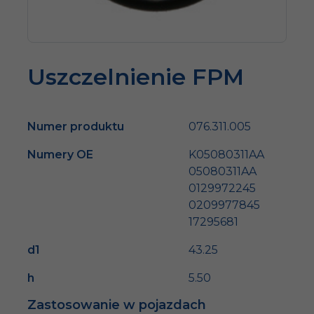
Uszczelnienie FPM
Numer produktu
076.311.005
Numery OE
K05080311AA
05080311AA
0129972245
0209977845
17295681
d1
43.25
h
5.50
Zastosowanie w pojazdach