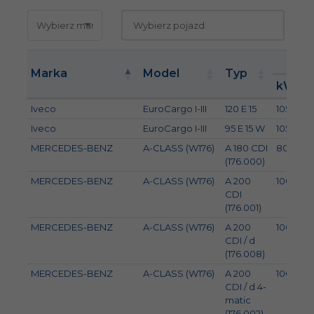
Mo
Marka
Model
Typ
kW
Iveco
EuroCargo I-III
120 E 15
105
Iveco
EuroCargo I-III
95 E 15 W
105
MERCEDES-BENZ
A-CLASS (W176)
A 180 CDI
80
(176.000)
MERCEDES-BENZ
A-CLASS (W176)
A 200
100
CDI
(176.001)
MERCEDES-BENZ
A-CLASS (W176)
A 200
100
CDI / d
(176.008)
MERCEDES-BENZ
A-CLASS (W176)
A 200
100
CDI / d 4-
matic
(176.002)