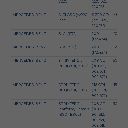
V220)
(220.025,
220.125)
MERCEDES-BENZ
S-CLASS (W220,
S 320 CDI
145
V220)
(220.026,
220.126)
MERCEDES-BENZ
SLC (R172)
200
135
(172.434)
MERCEDES-BENZ
SLK (R172)
200
135
(172.434)
MERCEDES-BENZ
SPRINTER 2-t
208 CDI
60
Bus (B901, B902)
(901.671,
902.671,
902.672)
MERCEDES-BENZ
SPRINTER 2-t
216 CDI
115
Bus (B901, B902)
(902.671,
902.672)
MERCEDES-BENZ
SPRINTER 2-t
208 CDI
60
Platform/Chassis
(901.611,
(B901, B902)
901.612,
901.621,
902.611,