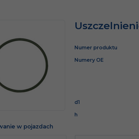
Uszczelnien
Numer produktu
Numery OE
d1
h
wanie w pojazdach