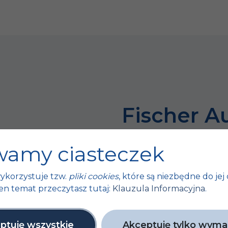
Fischer A
bo sukces 
amy ciasteczek
tych małyc
ykorzystuje tzw.
pliki cookies
, które są niezbędne do jej 
ty
en temat przeczytasz tutaj:
Klauzula Informacyjna
.
Unijne
ptuję wszystkie
Akceptuję tylko wym