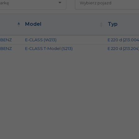
Model
Typ
-BENZ
E-CLASS (W213)
E 220 d (213.004
-BENZ
E-CLASS T-Model (S213)
E 220 d (213.204