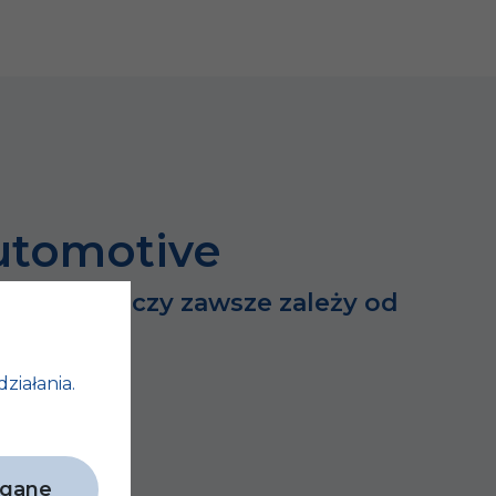
utomotive
dużych rzeczy zawsze zależy od
h…
działania.
agane