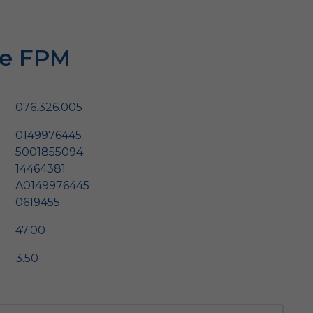
ie FPM
076.326.005
0149976445
5001855094
14464381
A0149976445
0619455
47.00
3.50