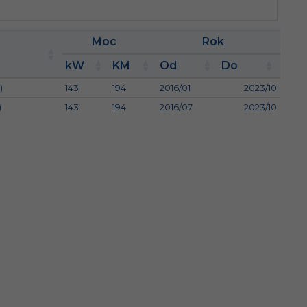
Moc
Rok
kW
KM
Od
Do
)
143
194
2016/01
2023/10
)
143
194
2016/07
2023/10