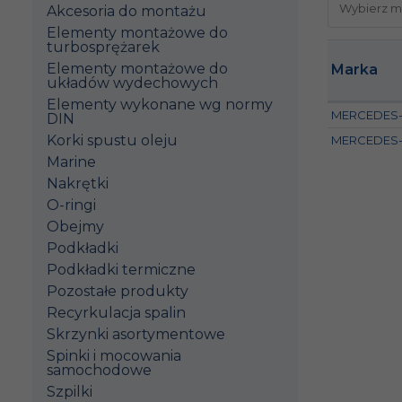
Akcesoria do montażu
Elementy montażowe do
turbosprężarek
Elementy montażowe do
Marka
układów wydechowych
Elementy wykonane wg normy
MERCEDES
DIN
Korki spustu oleju
MERCEDES
Marine
Nakrętki
O-ringi
Obejmy
Podkładki
Podkładki termiczne
Pozostałe produkty
Recyrkulacja spalin
Skrzynki asortymentowe
Spinki i mocowania
samochodowe
Szpilki