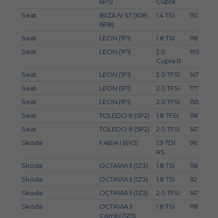
6P5)
Cupra
Seat
IBIZA IV ST (6J8,
1.4 TSI
110
6P8)
Seat
LEON (1P1)
1.8 TSI
118
Seat
LEON (1P1)
2.0
195
Cupra R
Seat
LEON (1P1)
2.0 TFSI
147
Seat
LEON (1P1)
2.0 TFSI
177
Seat
LEON (1P1)
2.0 TFSI
155
2
Seat
TOLEDO III (5P2)
1.8 TFSI
118
Seat
TOLEDO III (5P2)
2.0 TFSI
147
Skoda
FABIA I (6Y2)
1.9 TDI
96
RS
Skoda
OCTAVIA II (1Z3)
1.8 TSI
118
Skoda
OCTAVIA II (1Z3)
1.8 TSI
112
Skoda
OCTAVIA II (1Z3)
2.0 TFSI
147
Skoda
OCTAVIA II
1.8 TSI
118
Combi (1Z5)