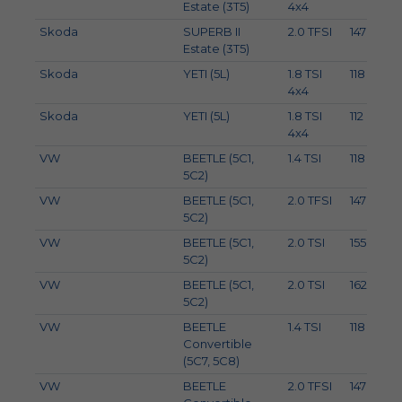
Estate (3T5)
4x4
Skoda
SUPERB II
2.0 TFSI
147
Estate (3T5)
Skoda
YETI (5L)
1.8 TSI
118
4x4
Skoda
YETI (5L)
1.8 TSI
112
4x4
VW
BEETLE (5C1,
1.4 TSI
118
5C2)
VW
BEETLE (5C1,
2.0 TFSI
147
5C2)
VW
BEETLE (5C1,
2.0 TSI
155
2
5C2)
VW
BEETLE (5C1,
2.0 TSI
162
5C2)
VW
BEETLE
1.4 TSI
118
Convertible
(5C7, 5C8)
VW
BEETLE
2.0 TFSI
147