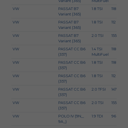
Variant (365)
MultiFuel
VW
PASSAT B7
1.8 TSI
118
Variant (365)
VW
PASSAT B7
1.8 TSI
112
Variant (365)
VW
PASSAT B7
2.0 TSI
155
2
Variant (365)
VW
PASSAT CC B6
1.4 TSI
118
(357)
MultiFuel
VW
PASSAT CC B6
1.8 TSI
118
(357)
VW
PASSAT CC B6
1.8 TSI
112
(357)
VW
PASSAT CC B6
2.0 TFSI
147
(357)
VW
PASSAT CC B6
2.0 TSI
155
2
(357)
VW
POLO IV (9N_,
1.9 TDI
96
9A_)