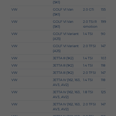
(5K1)
VW
GOLF VI Van
2.0 GTi
155
2
(5K1)
VW
GOLF VI Van
2.0 TSi R
199
(5K1)
4motion
VW
GOLF VI Variant
1.4 TSI
90
(AJ5)
VW
GOLF VI Variant
2.0 TFSI
147
(AJ5)
VW
JETTA III (1K2)
1.4 TSI
103
VW
JETTA III (1K2)
1.4 TSI
118
VW
JETTA III (1K2)
2.0 TFSI
147
VW
JETTA IV (162, 163,
1.4 TSI
118
AV3, AV2)
VW
JETTA IV (162, 163,
1.8 TSI
125
AV3, AV2)
VW
JETTA IV (162, 163,
2.0 TFSI
147
AV3, AV2)