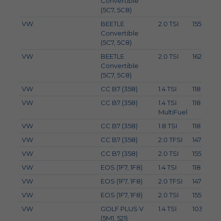
Convertible
(5C7, 5C8)
VW
BEETLE
2.0 TSI
155
2
Convertible
(5C7, 5C8)
VW
BEETLE
2.0 TSI
162
Convertible
(5C7, 5C8)
VW
CC B7 (358)
1.4 TSI
118
VW
CC B7 (358)
1.4 TSI
118
MultiFuel
VW
CC B7 (358)
1.8 TSI
118
VW
CC B7 (358)
2.0 TFSI
147
VW
CC B7 (358)
2.0 TSI
155
2
VW
EOS (1F7, 1F8)
1.4 TSI
118
VW
EOS (1F7, 1F8)
2.0 TFSI
147
VW
EOS (1F7, 1F8)
2.0 TSI
155
2
VW
GOLF PLUS V
1.4 TSI
103
(5M1, 521)