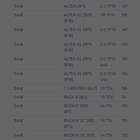
Seat
ALTEA (5P1)
2.0 TFSI
147
Seat
ALTEA XL (5P5,
1.8 TFSI
118
5P8)
Seat
ALTEA XL (5P5,
2.0 TFSI
147
5P8)
Seat
ALTEA XL (5P5,
2.0 TFSI
155
2
5P8)
Seat
ALTEA XL (5P5,
2.0 TFSI
147
5P8)
4x4
Seat
ALTEA XL (5P5,
2.0 TFSI
155
2
5P8)
4x4
Seat
CORDOBA (6L2)
1.9 TDI
96
Seat
IBIZA III (6L1)
1.9 TDI
74
Seat
IBIZA IV (6J5,
1.4 TSI
110
6P1)
Seat
IBIZA IV SC (6J1,
1.4 TSI
110
6P5)
Seat
IBIZA IV SC (6J1,
1.4 TSI
132