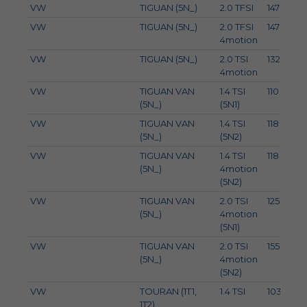
VW
TIGUAN (5N_)
2.0 TFSI
147
VW
TIGUAN (5N_)
2.0 TFSI
147
4motion
VW
TIGUAN (5N_)
2.0 TSI
132
4motion
VW
TIGUAN VAN
1.4 TSI
110
(5N_)
(5N1)
VW
TIGUAN VAN
1.4 TSI
118
(5N_)
(5N2)
VW
TIGUAN VAN
1.4 TSI
118
(5N_)
4motion
(5N2)
VW
TIGUAN VAN
2.0 TSI
125
(5N_)
4motion
(5N1)
VW
TIGUAN VAN
2.0 TSI
155
2
(5N_)
4motion
(5N2)
VW
TOURAN (1T1,
1.4 TSI
103
1T2)