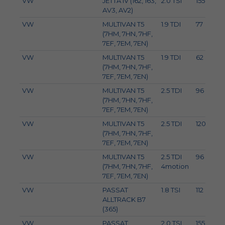
VW
JETTA IV (162, 163,
2.0 TSI
155
2
AV3, AV2)
VW
MULTIVAN T5
1.9 TDI
77
(7HM, 7HN, 7HF,
7EF, 7EM, 7EN)
VW
MULTIVAN T5
1.9 TDI
62
(7HM, 7HN, 7HF,
7EF, 7EM, 7EN)
VW
MULTIVAN T5
2.5 TDI
96
(7HM, 7HN, 7HF,
7EF, 7EM, 7EN)
VW
MULTIVAN T5
2.5 TDI
120
(7HM, 7HN, 7HF,
7EF, 7EM, 7EN)
VW
MULTIVAN T5
2.5 TDI
96
(7HM, 7HN, 7HF,
4motion
7EF, 7EM, 7EN)
VW
PASSAT
1.8 TSI
112
ALLTRACK B7
(365)
VW
PASSAT
2.0 TSI
155
2