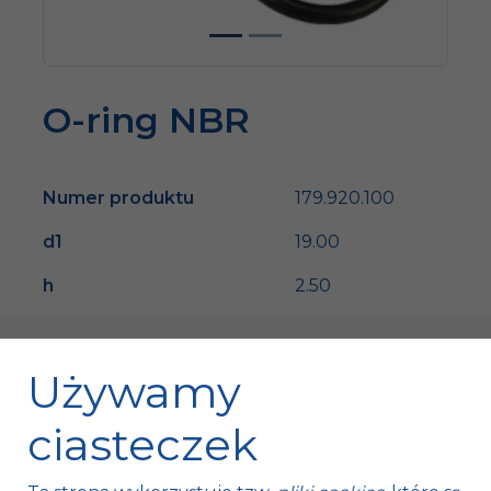
O-ring NBR
Numer produktu
179.920.100
d1
19.00
h
2.50
Używamy
ciasteczek
Fischer Automotive Sp. z o.o. Sp. k.