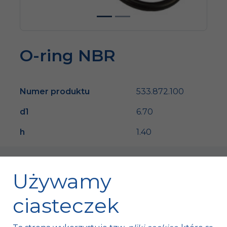
O-ring NBR
Numer produktu
533.872.100
d1
6.70
h
1.40
Używamy
ciasteczek
Fischer Automotive Sp. z o.o. Sp. k.