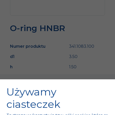
O-ring HNBR
Numer produktu
341.1083.100
d1
3.50
h
1.50
Używamy
ciasteczek
Fischer Automotive Sp. z o.o. Sp. k.