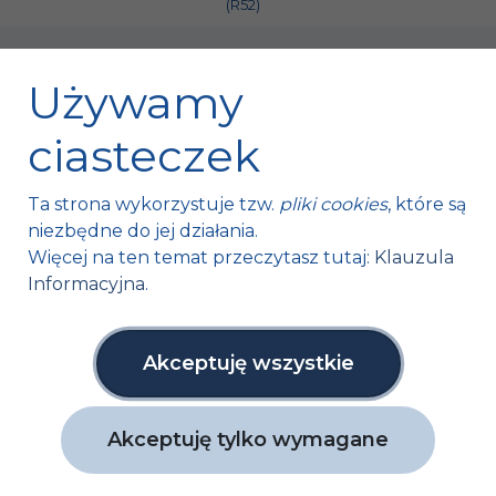
(R52)
Używamy
ciasteczek
Fischer Automotive Sp. z o.o. Sp. k.
Ta strona wykorzystuje tzw.
pliki cookies
, które są
Mroczków 4a,
niezbędne do jej działania.
26-120 Bliżyn, Polska
Więcej na ten temat przeczytasz tutaj:
Klauzula
Informacyjna
.
tel. +48 41 254 12 66
fax. +48 41 254 11 95
info@fa1.pl
Akceptuję wszystkie
NIP: 6631761591
Akceptuję tylko wymagane
Copyright ©
Fischer Automotive
2026