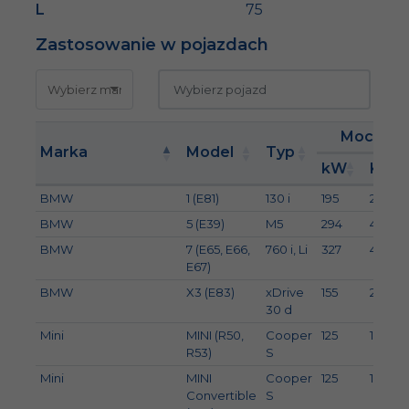
L
75
Zastosowanie w pojazdach
Moc
Marka
Model
Typ
kW
KM
BMW
1 (E81)
130 i
195
265
BMW
5 (E39)
M5
294
400
BMW
7 (E65, E66,
760 i, Li
327
445
E67)
BMW
X3 (E83)
xDrive
155
211
30 d
Mini
MINI (R50,
Cooper
125
170
R53)
S
Mini
MINI
Cooper
125
170
Convertible
S