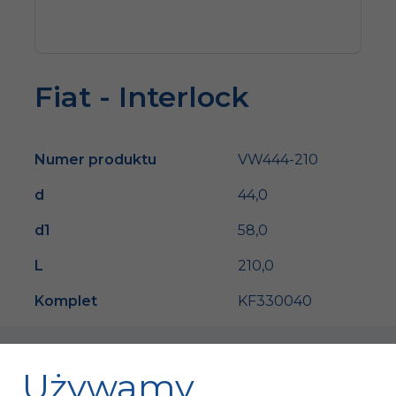
Fiat - Interlock
Numer produktu
VW444-210
d
44,0
d1
58,0
L
210,0
Komplet
KF330040
Używamy