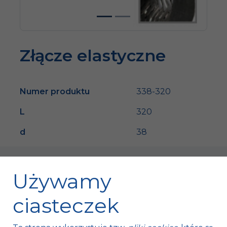
Złącze elastyczne
Numer produktu
338-320
L
320
d
38
Używamy
ciasteczek
Fischer Automotive Sp. z o.o. Sp. k.