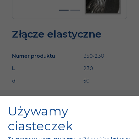
Złącze elastyczne
Numer produktu
350-230
L
230
d
50
Używamy
ciasteczek
Fischer Automotive Sp. z o.o. Sp. k.