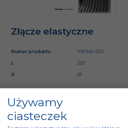
Złącze elastyczne
Numer produktu
VW345-250
L
250
d
45
Używamy
ciasteczek
Fischer Automotive Sp. z o.o. Sp. k.