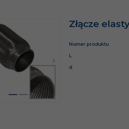
Złącze elast
Numer produktu
L
dni
Następny
d