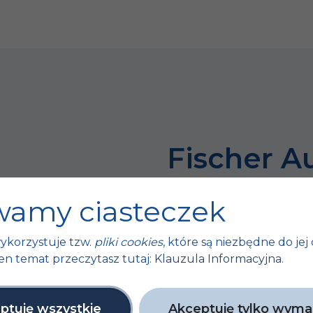
Fischer A
bo sukces 
amy ciasteczek
tych małyc
ykorzystuje tzw.
pliki cookies
, które są niezbędne do jej 
ty
en temat przeczytasz tutaj:
Klauzula Informacyjna
.
Unijne
ptuję wszystkie
Akceptuję tylko wym