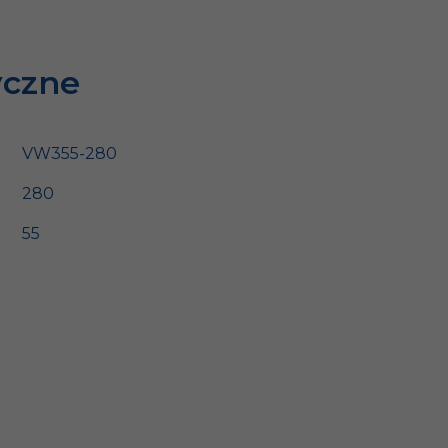
yczne
VW355-280
280
55