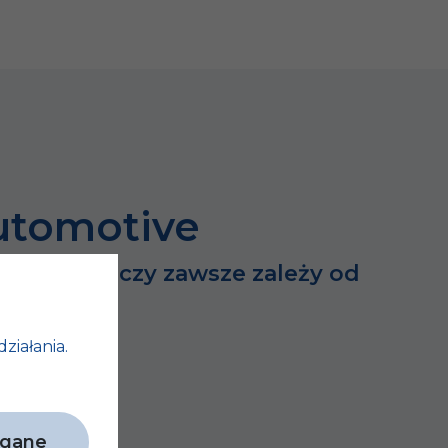
utomotive
dużych rzeczy zawsze zależy od
h…
działania.
agane