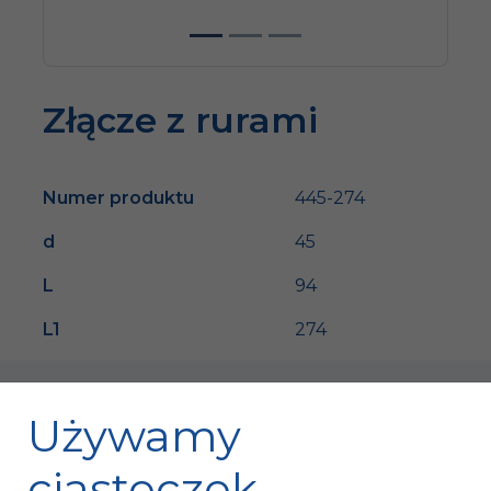
Złącze z rurami
Numer produktu
445-274
d
45
L
94
L1
274
Używamy
ciasteczek