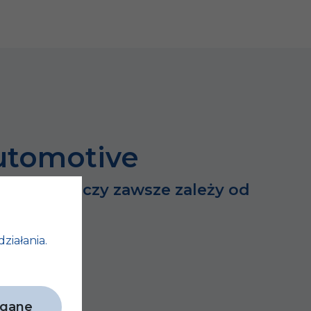
utomotive
dużych rzeczy zawsze zależy od
h…
działania.
agane