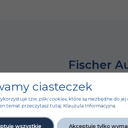
Fischer A
bo sukces 
amy ciasteczek
tych małyc
ykorzystuje tzw.
pliki cookies
, które są niezbędne do jej 
ty
en temat przeczytasz tutaj:
Klauzula Informacyjna
.
Unijne
ptuję wszystkie
Akceptuję tylko wym