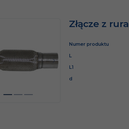
Złącze z rur
Numer produktu
L
dni
Następny
L1
d