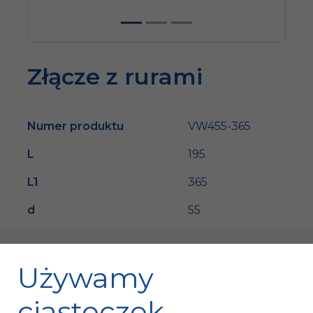
Złącze z rurami
Numer produktu
VW455-365
L
195
L1
365
d
55
Używamy
ciasteczek