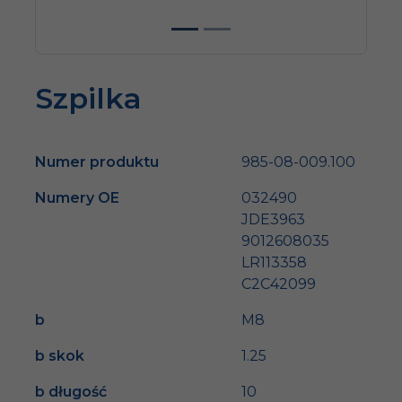
Szpilka
Numer produktu
985-08-009.100
Numery OE
032490
JDE3963
9012608035
LR113358
C2C42099
b
M8
b skok
1.25
b długość
10