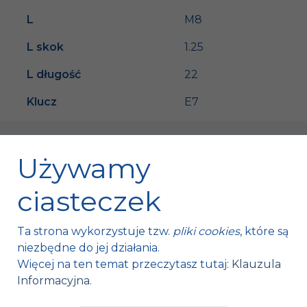
L
M8
L skok
1.25
L długość
22
Klucz
E7
Używamy
ciasteczek
Fischer Automotive Sp. z o.o. Sp. k.
Ta strona wykorzystuje tzw.
pliki cookies
, które są
Mroczków 4a,
niezbędne do jej działania.
26-120 Bliżyn, Polska
Więcej na ten temat przeczytasz tutaj:
Klauzula
Informacyjna
.
tel. +48 41 254 12 66
fax. +48 41 254 11 95