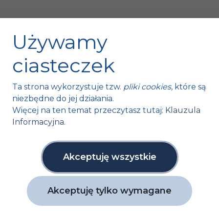
Używamy
ciasteczek
Fischer Automotive Sp. z o.o. Sp. k.
Ta strona wykorzystuje tzw.
pliki cookies
, które są
Mroczków 4a,
niezbędne do jej działania.
26-120 Bliżyn, Polska
Więcej na ten temat przeczytasz tutaj:
Klauzula
Informacyjna
.
tel. +48 41 254 12 66
fax. +48 41 254 11 95
info@fa1.pl
Akceptuję wszystkie
NIP: 6631761591
Akceptuję tylko wymagane
Copyright ©
Fischer Automotive
2026