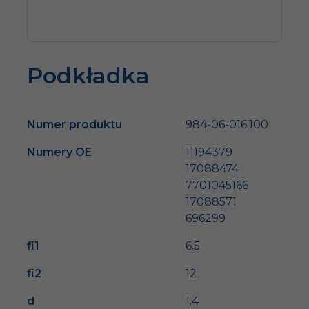
Podkładka
Numer produktu
984-06-016.100
Numery OE
11194379
17088474
7701045166
17088571
696299
fi1
6.5
fi2
12
d
1.4