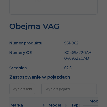
Obejma VAG
Numer produktu
951-962
Numery OE
K04695220AB
04695220AB
Średnica
62.5
Zastosowanie w pojazdach
Moc
Marka
Model
Typ