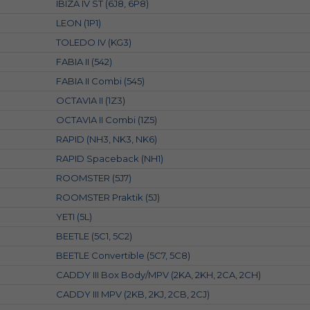
IBIZA IV ST (6J8, 6P8)
LEON (1P1)
TOLEDO IV (KG3)
FABIA II (542)
FABIA II Combi (545)
OCTAVIA II (1Z3)
OCTAVIA II Combi (1Z5)
RAPID (NH3, NK3, NK6)
RAPID Spaceback (NH1)
ROOMSTER (5J7)
ROOMSTER Praktik (5J)
YETI (5L)
BEETLE (5C1, 5C2)
BEETLE Convertible (5C7, 5C8)
CADDY III Box Body/MPV (2KA, 2KH, 2CA, 2CH)
CADDY III MPV (2KB, 2KJ, 2CB, 2CJ)