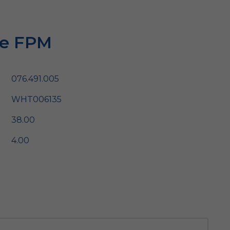
ie FPM
076.491.005
WHT006135
38.00
4.00