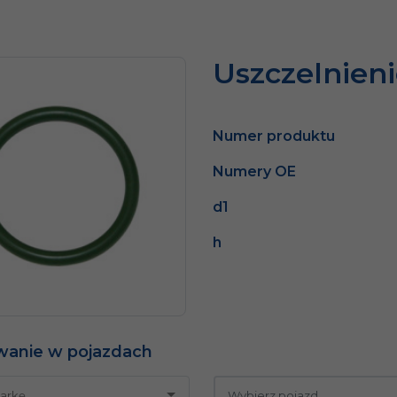
Uszczelnien
Numer produktu
Numery OE
d1
h
wanie w pojazdach