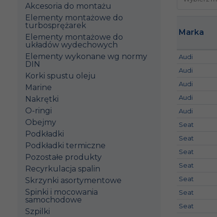
Akcesoria do montażu
Elementy montażowe do
turbosprężarek
Marka
Elementy montażowe do
układów wydechowych
Elementy wykonane wg normy
Audi
DIN
Audi
Korki spustu oleju
Audi
Marine
Audi
Nakrętki
O-ringi
Audi
Obejmy
Seat
Podkładki
Seat
Podkładki termiczne
Seat
Pozostałe produkty
Seat
Recyrkulacja spalin
Seat
Skrzynki asortymentowe
Spinki i mocowania
Seat
samochodowe
Seat
Szpilki