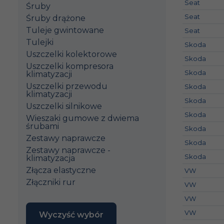
Seat
Śruby
Seat
Śruby drążone
Tuleje gwintowane
Seat
Tulejki
Skoda
Uszczelki kolektorowe
Skoda
Uszczelki kompresora
Skoda
klimatyzacji
Uszczelki przewodu
Skoda
klimatyzacji
Skoda
Uszczelki silnikowe
Skoda
Wieszaki gumowe z dwiema
śrubami
Skoda
Zestawy naprawcze
Skoda
Zestawy naprawcze -
Skoda
klimatyzacja
Złącza elastyczne
VW
Złączniki rur
VW
VW
VW
Wyczyść wybór