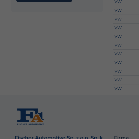
VW
VW
VW
VW
VW
VW
VW
VW
VW
VW
VW
Fischer Automotive Sp. z o.o. Sp. k.
Firma