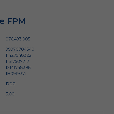
ie FPM
076.493.005
99970704340
11427548322
11517507717
12141748398
1H0919371
17.20
3.00