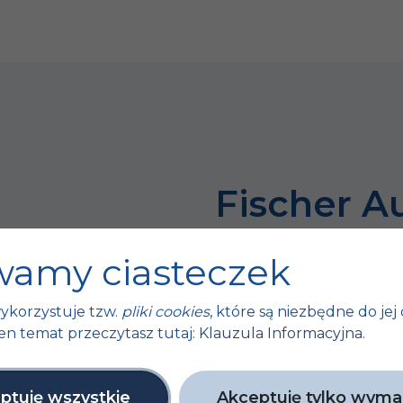
Fischer A
bo sukces 
amy ciasteczek
tych małyc
ykorzystuje tzw.
pliki cookies
, które są niezbędne do jej 
ty
en temat przeczytasz tutaj:
Klauzula Informacyjna
.
Unijne
ptuję wszystkie
Akceptuję tylko wym