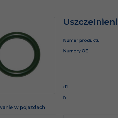
Uszczelnien
Numer produktu
Numery OE
d1
h
wanie w pojazdach