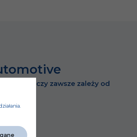
utomotive
dużych rzeczy zawsze zależy od
h…
działania.
agane