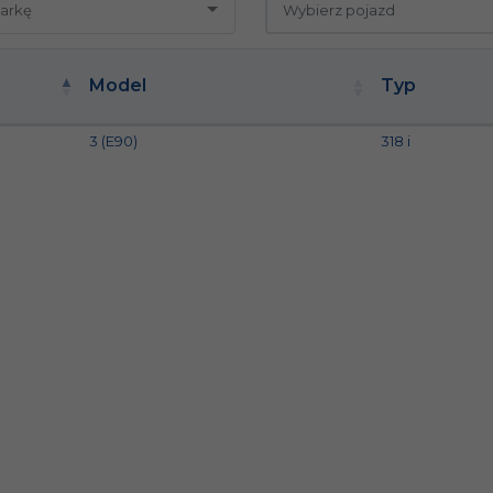
Model
Typ
3 (E90)
318 i