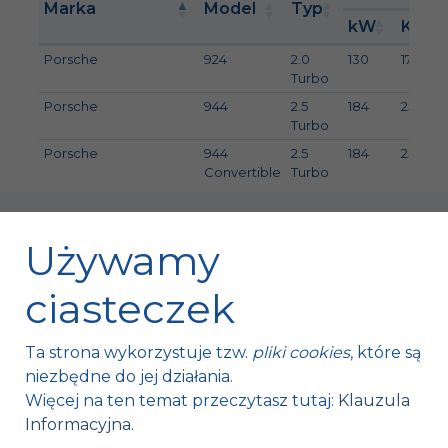
Marka
Model
Typ
kW
KM
Porsche
924
2.0
130
177
Turbo
Porsche
944
2.5
184
250
Turbo
Porsche
944
2.5
184
250
Convertible
Turbo
Używamy
ciasteczek
Fischer Automotive Sp. z o.o. Sp. k.
Ta strona wykorzystuje tzw.
pliki cookies
, które są
Mroczków 4a,
niezbędne do jej działania.
26-120 Bliżyn, Polska
Więcej na ten temat przeczytasz tutaj:
Klauzula
Informacyjna
.
tel. +48 41 254 12 66