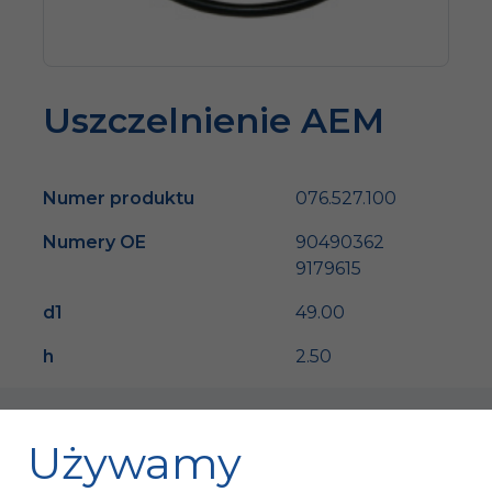
Uszczelnienie AEM
Numer produktu
076.527.100
Numery OE
90490362
9179615
d1
49.00
h
2.50
Używamy