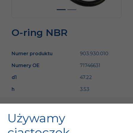
O-ring NBR
Numer produktu
903.930.010
Numery OE
71746631
d1
47.22
h
3.53
Używamy
ciasteczek