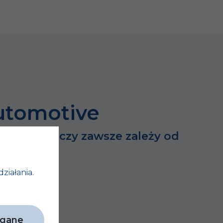
utomotive
dużych rzeczy zawsze zależy od
h…
działania.
agane