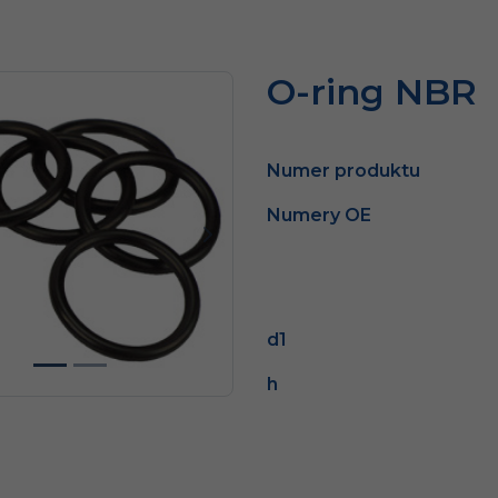
O-ring NBR
Numer produktu
Numery OE
dni
Następny
d1
h