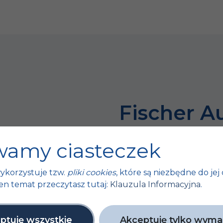
Fischer A
bo sukces 
amy ciasteczek
tych małyc
ykorzystuje tzw.
pliki cookies
, które są niezbędne do jej 
ty
en temat przeczytasz tutaj:
Klauzula Informacyjna
.
Unijne
ptuję wszystkie
Akceptuję tylko wym