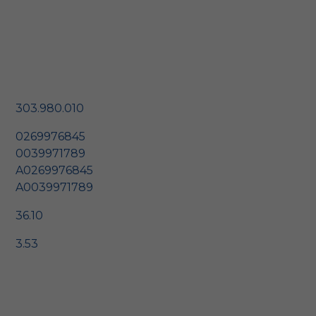
303.980.010
0269976845
0039971789
A0269976845
A0039971789
36.10
3.53