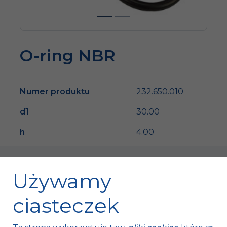
O-ring NBR
Numer produktu
232.650.010
d1
30.00
h
4.00
Używamy
ciasteczek
Fischer Automotive Sp. z o.o. Sp. k.