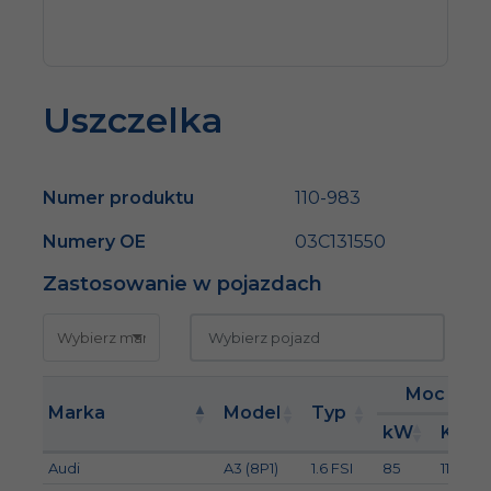
Uszczelka
Numer produktu
110-983
Numery OE
03C131550
Zastosowanie w pojazdach
Moc
Marka
Model
Typ
kW
KM
Audi
A3 (8P1)
1.6 FSI
85
116