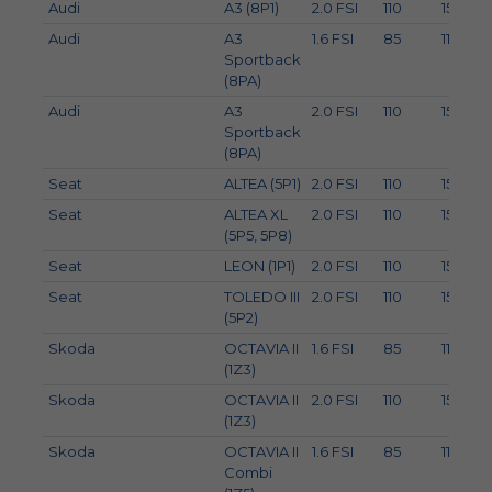
Audi
A3 (8P1)
2.0 FSI
110
150
Audi
A3
1.6 FSI
85
116
Sportback
(8PA)
Audi
A3
2.0 FSI
110
150
Sportback
(8PA)
Seat
ALTEA (5P1)
2.0 FSI
110
150
Seat
ALTEA XL
2.0 FSI
110
150
(5P5, 5P8)
Seat
LEON (1P1)
2.0 FSI
110
150
Seat
TOLEDO III
2.0 FSI
110
150
(5P2)
Skoda
OCTAVIA II
1.6 FSI
85
116
(1Z3)
Skoda
OCTAVIA II
2.0 FSI
110
150
(1Z3)
Skoda
OCTAVIA II
1.6 FSI
85
116
Combi