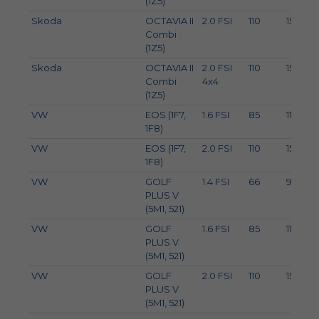
(1Z5)
Skoda
OCTAVIA II
2.0 FSI
110
150
Combi
(1Z5)
Skoda
OCTAVIA II
2.0 FSI
110
150
Combi
4x4
(1Z5)
VW
EOS (1F7,
1.6 FSI
85
116
1F8)
VW
EOS (1F7,
2.0 FSI
110
150
1F8)
VW
GOLF
1.4 FSI
66
90
PLUS V
(5M1, 521)
VW
GOLF
1.6 FSI
85
116
PLUS V
(5M1, 521)
VW
GOLF
2.0 FSI
110
150
PLUS V
(5M1, 521)