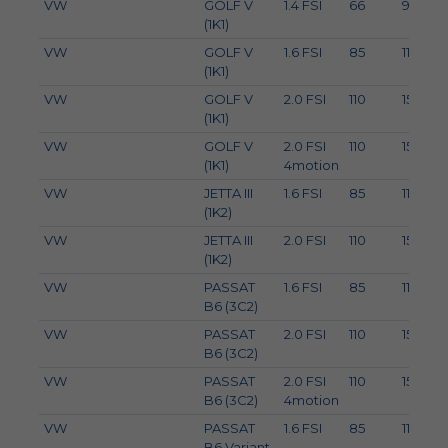
VW
GOLF V
1.4 FSI
66
90
(1K1)
VW
GOLF V
1.6 FSI
85
116
(1K1)
VW
GOLF V
2.0 FSI
110
150
(1K1)
VW
GOLF V
2.0 FSI
110
150
(1K1)
4motion
VW
JETTA III
1.6 FSI
85
116
(1K2)
VW
JETTA III
2.0 FSI
110
150
(1K2)
VW
PASSAT
1.6 FSI
85
116
B6 (3C2)
VW
PASSAT
2.0 FSI
110
150
B6 (3C2)
VW
PASSAT
2.0 FSI
110
150
B6 (3C2)
4motion
VW
PASSAT
1.6 FSI
85
116
B6 Variant